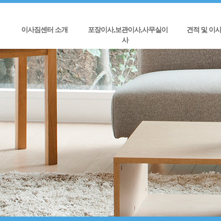
이사짐센터 소개
포장이사,보관이사,사무실이
견적 및 이
사