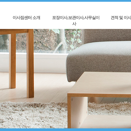
이사짐센터 소개
포장이사,보관이사,사무실이
견적 및 이
사