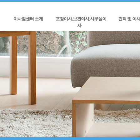
이사짐센터 소개
포장이사,보관이사,사무실이
견적 및 이
사