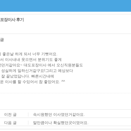
포장이사 후기
원금
 좋은날 하게 되서 너무 기뻣어요.
서 이사내내 웃으면서 분위기도 좋게
했던거같아요~ 대도포장이사 에서 오신직원분들도
 성실하게 일하신거같구요!그리고 예상보다
 잘 끝났었답니다. 빠른시간내에
운 이사를 할 수있어서 참 좋았어요. ^^
이전 글
속시원했던 이사였던거같아요.
다음 글
말만큼이나 확실했던곳이였어요.