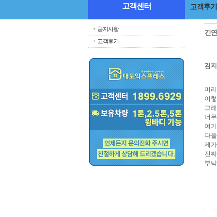
고객센터
고객후기
공지사항
긴연
고객후기
김
미리
이렇
그래
너무
여기
다들
제가
진짜
부탁