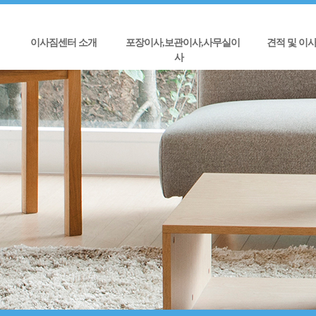
이사짐센터 소개
포장이사,보관이사,사무실이
견적 및 이
사