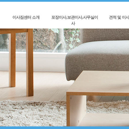
이사짐센터 소개
포장이사,보관이사,사무실이
견적 및 이
사