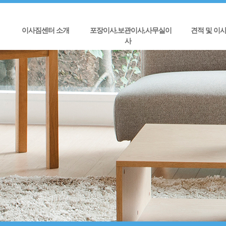
이사짐센터 소개
포장이사,보관이사,사무실이
견적 및 이
사