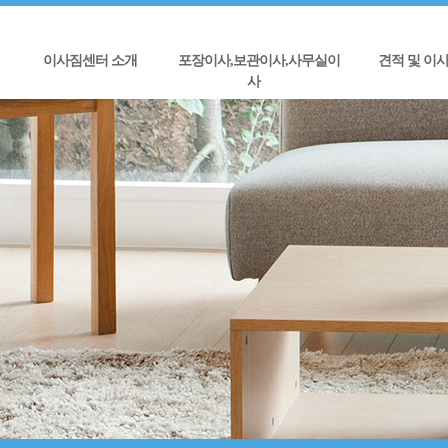
이사짐센터 소개
포장이사,보관이사,사무실이
견적 및 이
사