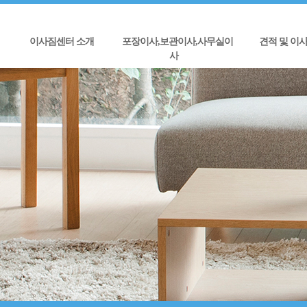
이사짐센터 소개
포장이사,보관이사,사무실이
견적 및 이
사